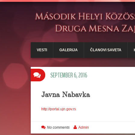
VESTI
GALERIJA
ČLANOVI SAVETA
SEPTEMBER 6, 2016
Javna Nabavka
http://portal.ujn.gov.rs
No comments
Admin