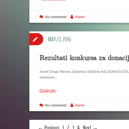
No comments
Admin
MAY 23, 2016
Rezultati konkursa za donaci
Savet Druge Mesne Zajednice Opštine Ada DONOSI 
sledećem…
Opširnije
No comments
Admin
← Previous
1
2
3
4
Next →