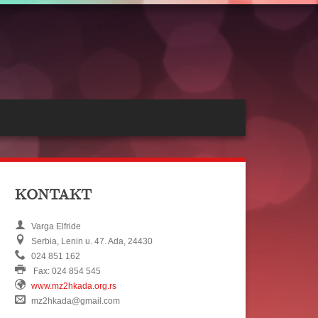
KONTAKT
Varga Elfride
Serbia, Lenin u. 47. Ada, 24430
024 851 162
Fax: 024 854 545
www.mz2hkada.org.rs
mz2hkada@gmail.com